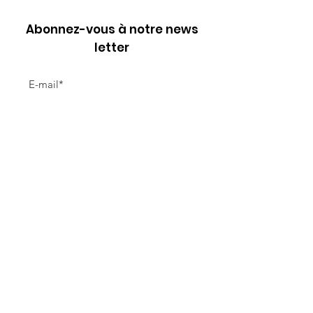
Abonnez-vous à notre news
letter
Envoyer
Liens utiles
À propos
Devenir Membre
Actualités
Événements