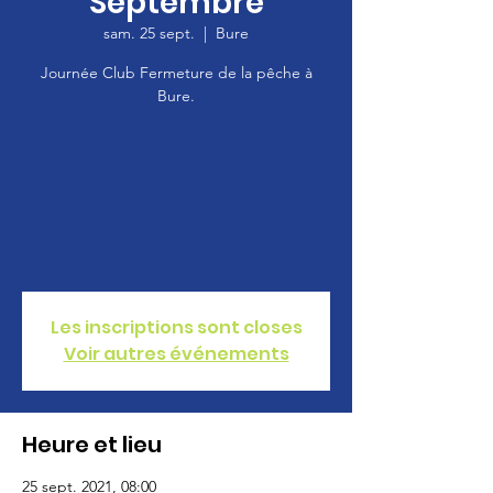
Septembre
sam. 25 sept.
  |  
Bure
Journée Club Fermeture de la pêche à
Bure.
Les inscriptions sont closes
Voir autres événements
Heure et lieu
25 sept. 2021, 08:00